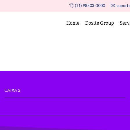
(11) 98503-3000
suport
Home
Dosite Group
Serv
CAIXA 2