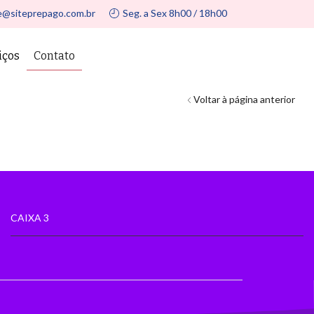
e@siteprepago.com.br
Seg. a Sex 8h00 / 18h00
iços
Contato
Voltar à página anterior
CAIXA 3